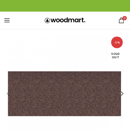
0
-5%
SOLD
OUT