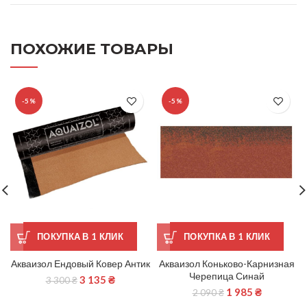
ПОХОЖИЕ ТОВАРЫ
-5%
-5%
ПОКУПКА В 1 КЛИК
ПОКУПКА В 1 КЛИК
Акваизол Ендовый Ковер Антик
Акваизол Коньково-Карнизная
Черепица Синай
3 135
₴
3 300
₴
1 985
₴
2 090
₴