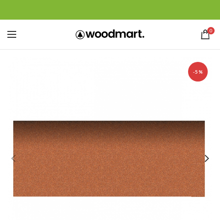
0
-5%