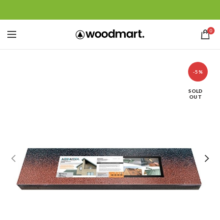
0
-5%
SOLD
OUT