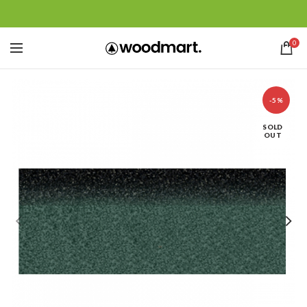
0
-5%
SOLD
OUT