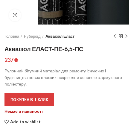
Click to enlarge
Головна
Рубероїд
Акваізол Еласт
Акваізол ЕЛАСТ-ПЕ-6,5-ПС
237
₴
Рулонний бітумний матеріал для ремонту існуючих і
будівництва нових плоских покрівель з основою з армуючого
поліестеру.
ПОКУПКА В 1 КЛИК
Немає в наявності
Add to wishlist