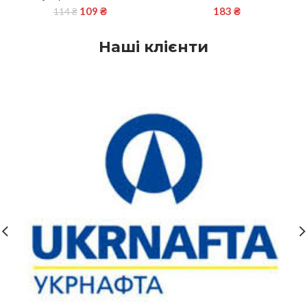
109
₴
183
₴
114
₴
Наші клієнти