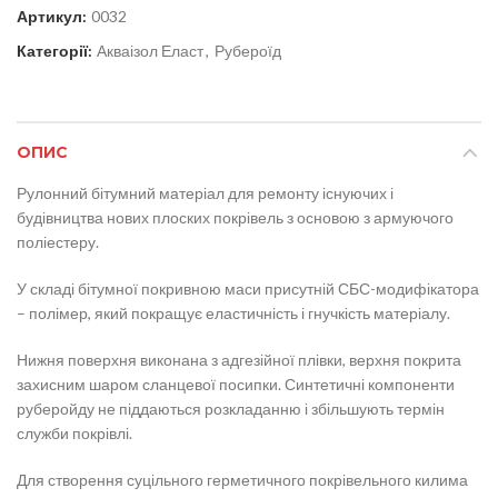
Артикул:
0032
Категорії:
Акваізол Еласт
,
Рубероїд
ОПИС
Рулонний бітумний матеріал для ремонту існуючих і
будівництва нових плоских покрівель з основою з армуючого
поліестеру.
У складі бітумної покривною маси присутній СБС-модифікатора
– полімер, який покращує еластичність і гнучкість матеріалу.
Нижня поверхня виконана з адгезійної плівки, верхня покрита
захисним шаром сланцевої посипки. Синтетичні компоненти
руберойду не піддаються розкладанню і збільшують термін
служби покрівлі.
Для створення суцільного герметичного покрівельного килима