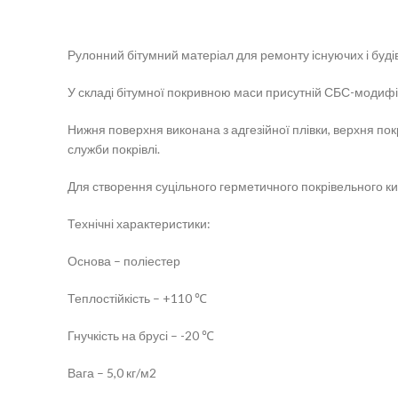
Рулонний бітумний матеріал для ремонту існуючих і буді
У складі бітумної покривною маси присутній СБС-модифіка
Нижня поверхня виконана з адгезійної плівки, верхня п
служби покрівлі.
Для створення суцільного герметичного покрівельного кил
Технічні характеристики:
Основа – поліестер
Теплостійкість – +110 ℃
Гнучкість на брусі – -20 ℃
Вага – 5,0 кг/м2