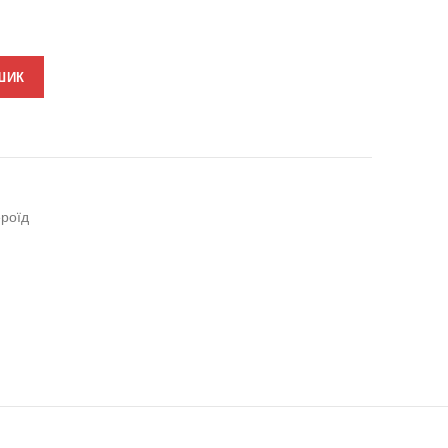
ШИК
роїд