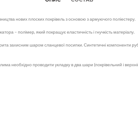
вництва нових плоских покрівель з основою з армуючого поліестеру.
тора – полімер, який покращує еластичність і гнучкість матеріалу.
окрита захисним шаром сланцевої посипки. Синтетичні компоненти ру
има необхідно проводити укладку в два шари (покрівельний і верхній