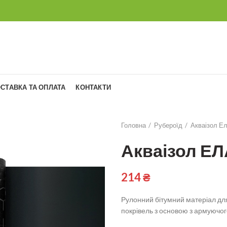
СТАВКА ТА ОПЛАТА
КОНТАКТИ
Головна
Рубероїд
Акваізол Е
Акваізол ЕЛ
214
₴
Рулонний бітумний матеріал для
покрівель з основою з армуючог