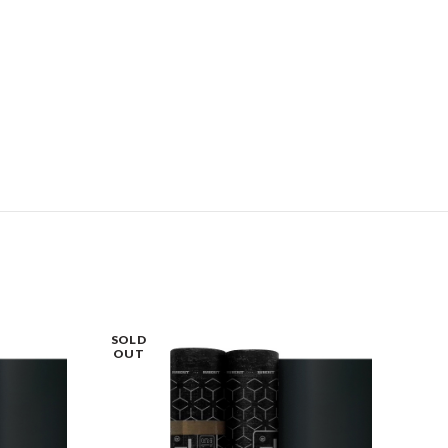
SOLD
-7%
OUT
SOL
OU