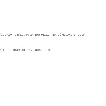
беройду не піддаються розкладанню і збільшують термін
) з торцевим і бічним нахлистом.