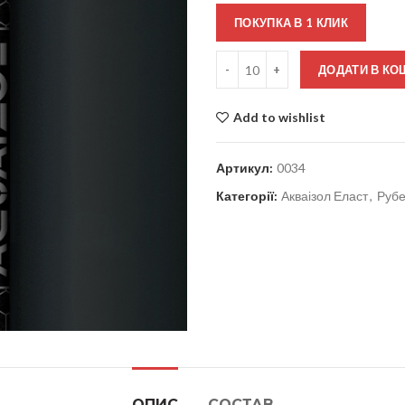
ПОКУПКА В 1 КЛИК
Кількість
ДОДАТИ В КО
Add to wishlist
Артикул:
0034
Категорії:
Акваізол Еласт
,
Рубе
ОПИС
СОСТАВ