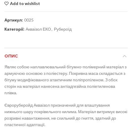
Add to wishlist
Артикул:
0025
Категорії:
Акваізол ЕКО
,
Рубероїд
ОПИС
Являє собою наплавлювальний бітумно-полімерний матеріал з
армуючою основою з поліестеру. Покривна маса складається з
бітуму модифікованого атактичним поліпропіленом. З обох
сторін на матеріал нанесена антіадгезійна поліетиленова
плівка.
Євроруберойд Акваізол призначений для влаштування
нижнього шару покрівельного килима. Матеріал витримує високі
розривні навантаження, не схильний до гниття, здатний до
пластичної адаптації.