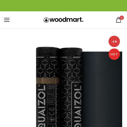
0
-6%
HOT