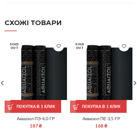
СХОЖІ ТОВАРИ
SOLD
SOLD
OUT
OUT
ПОКУПКА В 1 КЛИК
ПОКУПКА В 1 КЛИК
Акваізол ПЭ-4,0-ГР
Акваізол ПЕ-3,5-ГР
187
₴
168
₴