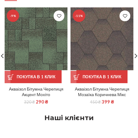
-9%
-11%
ПОКУПКА В 1 КЛИК
ПОКУПКА В 1 КЛИК
Акваізол Бітумна Черепиця
Акваізол Бітумна Черепиця
Акцент Мохіто
Мозаїка Коричнева Мікс
290
₴
399
₴
320
₴
450
₴
Наші клієнти