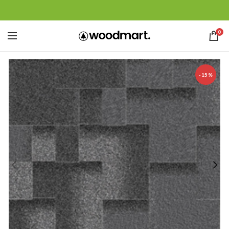
0
-15%