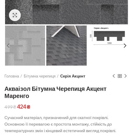
Click to enlarge
Головна
Бітумна черепиця
Серія Акцент
Акваізол Бітумна Черепиця Акцент
Маренго
424
₴
499
₴
Сучасний матеріал, призначений для скатної покрівлі.
Основною її перевагою є простота монтажу, стійкість до
температурних змін і кінцевий естетичний вигляд покрівлі.