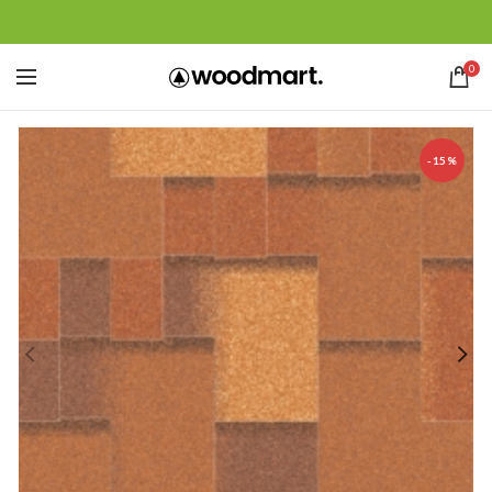
0
-15%