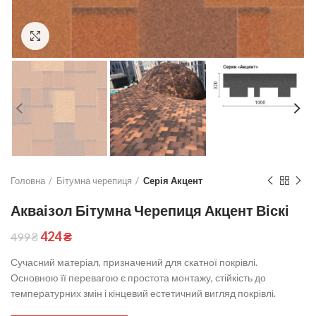
Click to enlarge
Головна
Бітумна черепиця
Серія Акцент
Акваізол Бітумна Черепиця Акцент Віскі
424
₴
499
₴
Сучасний матеріал, призначений для скатної покрівлі.
Основною її перевагою є простота монтажу, стійкість до
температурних змін і кінцевий естетичний вигляд покрівлі.