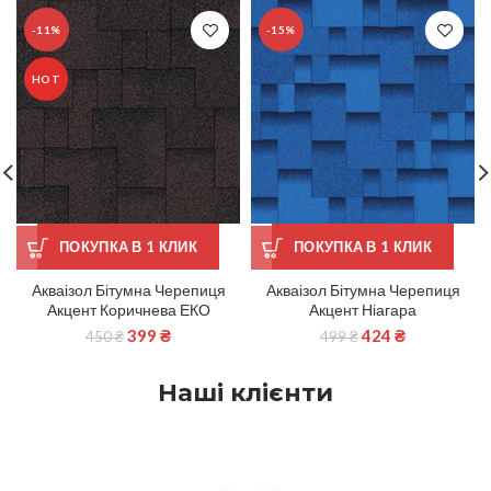
-11%
-15%
HOT
ПОКУПКА В 1 КЛИК
ПОКУПКА В 1 КЛИК
Акваізол Бітумна Черепиця
Акваізол Бітумна Черепиця
Акцент Коричнева ЕКО
Акцент Ніагара
399
₴
424
₴
450
₴
499
₴
Наші клієнти