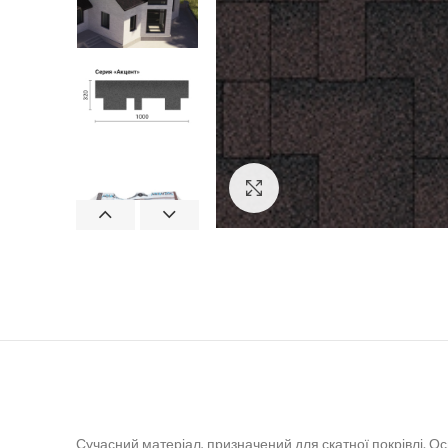
Click to enlarge
Сучасний матеріал, призначений для скатної покрівлі. Осн