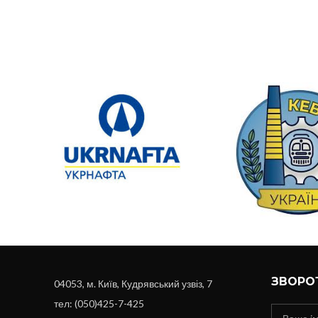
ЗВОРОТ
04053, м. Київ, Кудрявський узвіз, 7
тел: (050)425-7-425