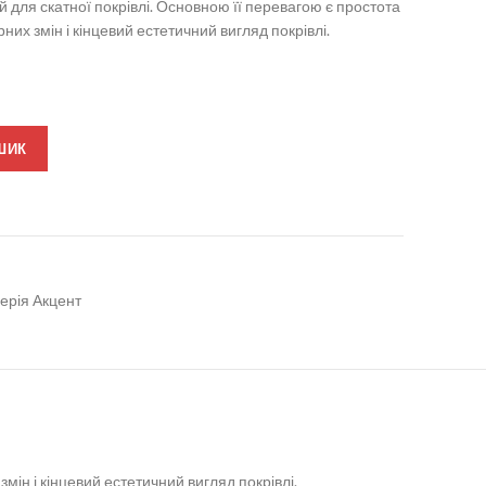
 для скатної покрівлі. Основною її перевагою є простота
них змін і кінцевий естетичний вигляд покрівлі.
ШИК
ерія Акцент
мін і кінцевий естетичний вигляд покрівлі.