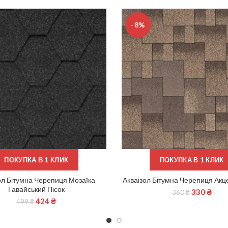
-8%
ПОКУПКА В 1 КЛИК
ПОКУПКА В 1 КЛИК
ол Бітумна Черепиця Мозаїка
Акваізол Бітумна Черепиця Акц
ДОДАТИ В КОШИК
ДОДАТИ В КОШИК
Гавайський Пісок
330
₴
360
₴
424
₴
499
₴