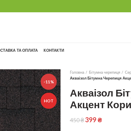
СТАВКА ТА ОПЛАТА
КОНТАКТИ
Головна
Бітумна черепиця
Сер
Акваізол Бітумна Черепиця Акц
-11%
Акваізол Бі
HOT
Акцент Кор
399
₴
450
₴