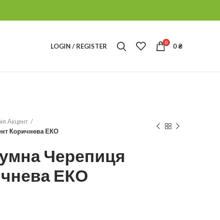
0
LOGIN / REGISTER
0
₴
ія Акцент
ент Коричнева ЕКО
тумна Черепиця
ичнева ЕКО