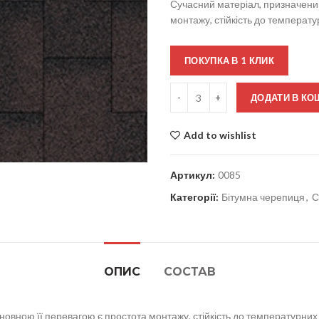
Сучасний матеріал, призначений
монтажу, стійкість до температур
ПОКУПКА В 1 КЛИК
Кількість
ДОДАТИ В КО
Add to wishlist
Артикул:
0085
Категорії:
Бітумна черепиця
,
С
ОПИС
СОСТАВ
овною її перевагою є простота монтажу, стійкість до температурних з