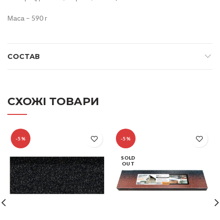
Маса – 590 г
СОСТАВ
СХОЖІ ТОВАРИ
-5%
-5%
SOLD
OUT