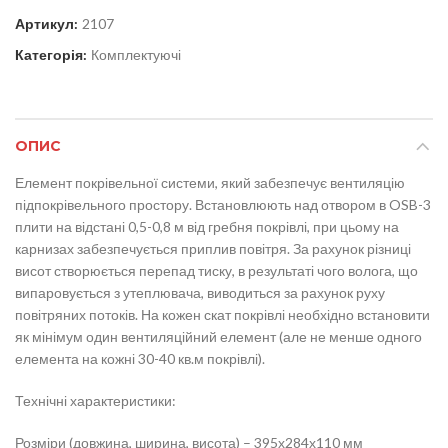
Артикул:
2107
Категорія:
Комплектуючі
ОПИС
Елемент покрівельної системи, який забезпечує вентиляцію
підпокрівельного простору. Встановлюють над отвором в OSB-3
плити на відстані 0,5-0,8 м від гребня покрівлі, при цьому на
карнизах забезпечується приплив повітря. За рахунок різниці
висот створюється перепад тиску, в результаті чого волога, що
випаровується з утеплювача, виводиться за рахунок руху
повітряних потоків. На кожен скат покрівлі необхідно встановити
як мінімум один вентиляційний елемент (але не менше одного
елемента на кожні 30-40 кв.м покрівлі).
Технічні характеристики:
Розміри (довжина, ширина, висота) – 395х284х110 мм