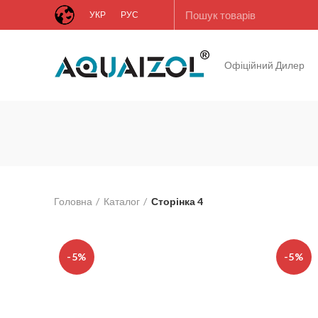
УКР
РУС
Офіційний Дилер
Головна
Каталог
Сторінка 4
-5%
-5%