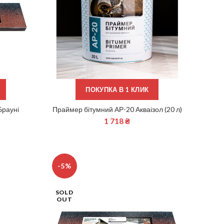
ПОКУПКА В 1 КЛИК
Брауні
Праймер бітумний АР-20 Акваізол (20 л)
ДОДАТИ В КОШИК
1 718
₴
-5%
SOLD
OUT