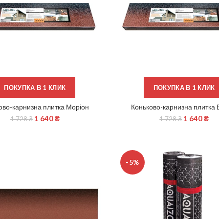
ПОКУПКА В 1 КЛИК
ПОКУПКА В 1 КЛИК
ово-карнизна плитка Моріон
Коньково-карнизна плитка 
ДОДАТИ В КОШИК
ДОДАТИ В КОШИК
1 640
₴
1 640
₴
1 728
₴
1 728
₴
-5%