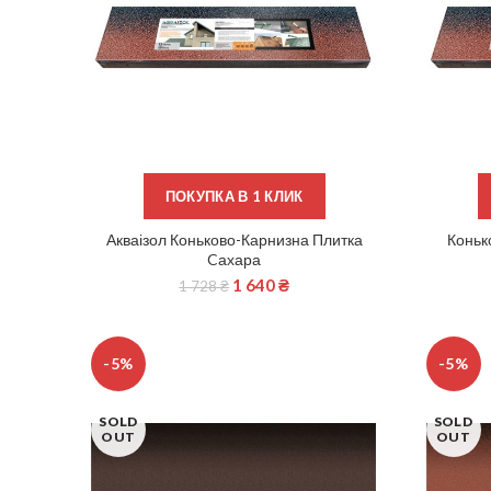
ПОКУПКА В 1 КЛИК
Акваізол Коньково-Карнизна Плитка
Коньк
ДОДАТИ В КОШИК
Cахара
1 640
₴
1 728
₴
-5%
-5%
SOLD
SOLD
OUT
OUT