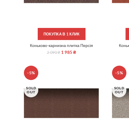
ПОКУПКА В 1 КЛИК
Коньково-карнизна плитка Персія
Конь
ЧИТАТИ ДАЛІ
1 985
₴
2 090
₴
-5%
-5%
SOLD
SOLD
OUT
OUT