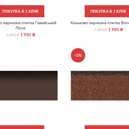
ПОКУПКА В 1 КЛИК
ПОКУПКА В 1 КЛИК
о-карнизна плитка Гавайський
Коньково-карнизна плитка Вог
ДОДАТИ В КОШИК
ДОДАТИ В КОШИК
Пісок
1 985
₴
2 090
₴
1 985
₴
2 090
₴
-5%