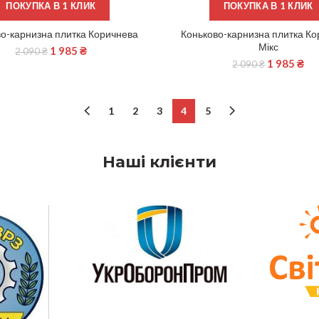
ПОКУПКА В 1 КЛИК
ПОКУПКА В 1 КЛИК
о-карнизна плитка Коричнева
Коньково-карнизна плитка К
ДОДАТИ В КОШИК
ДОДАТИ В КОШИК
Мікс
1 985
₴
2 090
₴
1 985
₴
2 090
₴
1
2
3
4
5
Наші клієнти