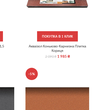
ПОКУПКА В 1 КЛИК
1,5
Акваізол Коньково-Карнизна Плитка
ЧИТАТИ ДАЛІ
Кориця
1 985
₴
2 090
₴
-5%