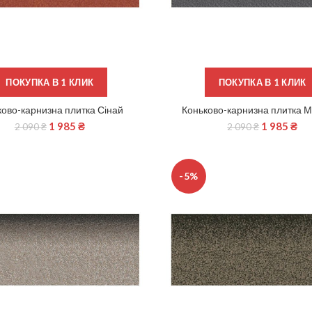
ПОКУПКА В 1 КЛИК
ПОКУПКА В 1 КЛИК
ково-карнизна плитка Сінай
Коньково-карнизна плитка 
ДОДАТИ В КОШИК
ДОДАТИ В КОШИК
1 985
₴
1 985
₴
2 090
₴
2 090
₴
-5%