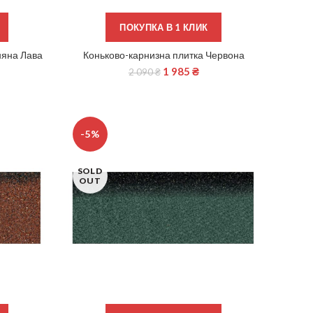
ПОКУПКА В 1 КЛИК
няна Лава
Коньково-карнизна плитка Червона
ДОДАТИ В КОШИК
1 985
₴
2 090
₴
-5%
SOLD
OUT