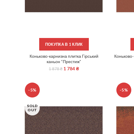
ПОКУПКА В 1 КЛИК
Коньково-карнизна плитка Гірський
Коньково-
ЧИТАТИ ДАЛІ
каньон “Престиж”
1 784
₴
1 878
₴
-5%
-5%
SOLD
OUT