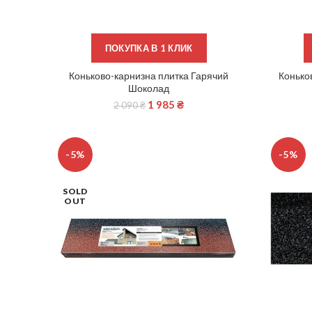
ПОКУПКА В 1 КЛИК
Коньково-карнизна плитка Гарячий
Конько
ЧИТАТИ ДАЛІ
Шоколад
1 985
₴
2 090
₴
-5%
-5%
SOLD
OUT