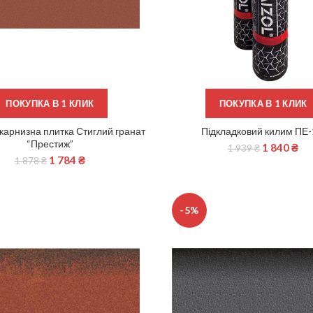
ПОКУПКА В 1 КЛИК
ПОКУПКА В 1 КЛИК
карнизна плитка Стиглий гранат
Підкладковий килим ПЕ-
ЧИТАТИ ДАЛІ
ДОДАТИ В КОШИК
“Престиж”
1 840
₴
1 939
₴
1 784
₴
1 878
₴
-5%