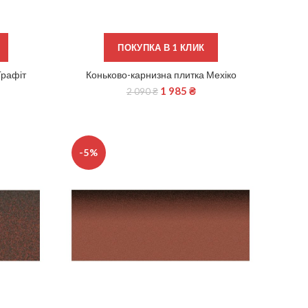
ПОКУПКА В 1 КЛИК
Графіт
Коньково-карнизна плитка Мехіко
ДОДАТИ В КОШИК
1 985
₴
2 090
₴
-5%