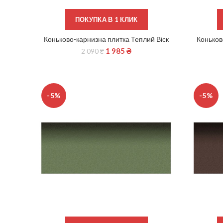
ПОКУПКА В 1 КЛИК
Коньково-карнизна плитка Теплий Віск
Коньков
ЧИТАТИ ДАЛІ
1 985
₴
2 090
₴
-5%
-5%