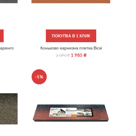
ПОКУПКА В 1 КЛИК
Маренго
Коньково-карнизна плитка Віскі
ДОДАТИ В КОШИК
1 985
₴
2 090
₴
-5%