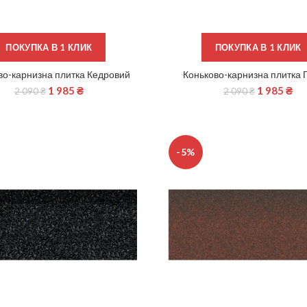
ПОКУПКА В 1 КЛИК
ПОКУПКА В 1 КЛИК
во-карнизна плитка Кедровий
Коньково-карнизна плитка 
ЧИТАТИ ДАЛІ
ДОДАТИ В КОШИК
1 985
₴
1 985
₴
2 090
₴
2 090
₴
-5%